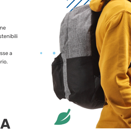
one
tenibili
sse a
rio.
MA