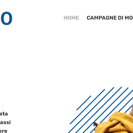
HOME
CAMPAGNE DI MO
ata
lassi
ere