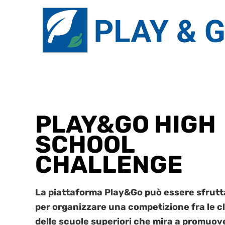
PLAY&GO HIGH
SCHOOL
CHALLENGE
La piattaforma Play&Go può essere sfrutt
per organizzare una competizione fra le c
delle scuole superiori che mira a promuov