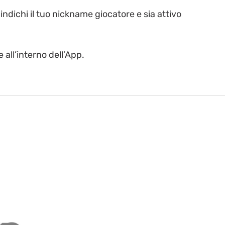
, indichi il tuo nickname giocatore e sia attivo
all’interno dell’App.