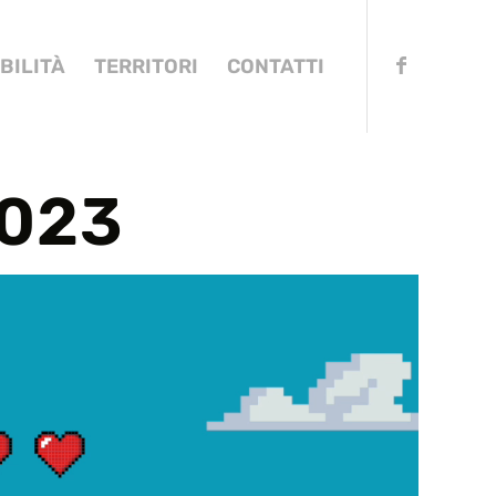
BILITÀ
TERRITORI
CONTATTI
2023