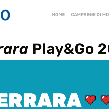
HOME
CAMPAGNE DI MO
rara
Play&Go 