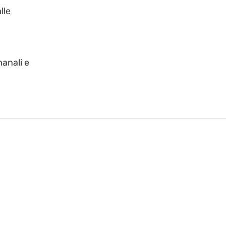
lle
manali e