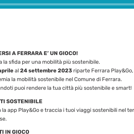
RSI A FERRARA E’ UN GIOCO!
 la sfida per una mobilità più sostenibile.
aprile
al
24 settembre 2023
riparte Ferrara Play&Go, 
mia la mobilità sostenibile nel Comune di Ferrara.
ndoti puoi rendere la tua città più sostenibile e smart!
TI SOSTENIBILE
 la app Play&Go e traccia i tuoi viaggi sostenibili nel ter
se.
I IN GIOCO