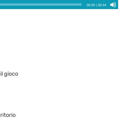
00:00
|
00:44
il gioco
ritorio