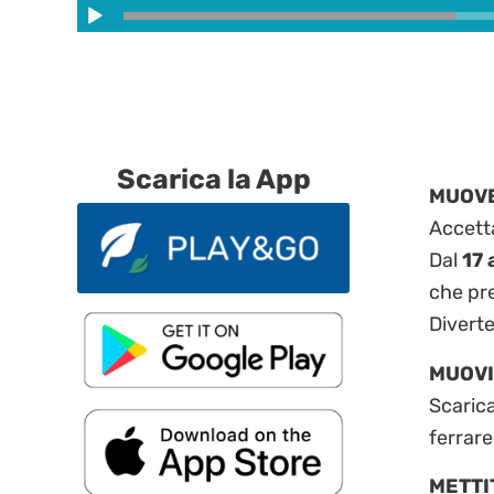
Scarica la App
MUOVE
Accetta
Dal
17 
che pre
Diverte
MUOVI
Scarica
ferrare
METTIT